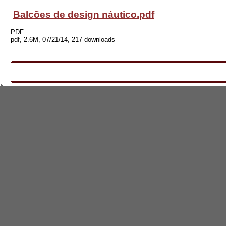
Balcões de design náutico.pdf
PDF
pdf, 2.6M, 07/21/14, 217 downloads
Imprimir
|
Política de Privacidad